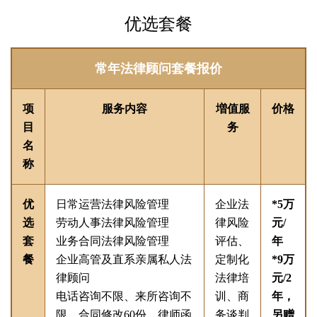
优选套餐
常年法律顾问套餐报价
项
服务
内容
増值
服
价格
目
务
名
称
优
日常运营法律风险管理
企业法
*5
万
选
劳动人事法律风险管理
律风险
元/
套
业务合同法律风险管理
评估、
年
餐
企业高管及直系亲属私人法
定制化
*9
万
律顾问
法律培
元/2
电话咨询不限、来所咨询不
训、商
年，
限、合同修改60份、律师函
务谈判
另赠